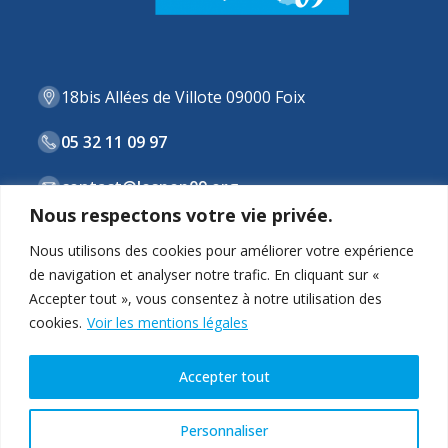
18bis Allées de Villote 09000 Foix
05 32 11 09 97
contact@lespep09.org
Nous respectons votre vie privée.
Nous utilisons des cookies pour améliorer votre expérience
de navigation et analyser notre trafic. En cliquant sur «
ASSOCIATION
Accepter tout », vous consentez à notre utilisation des
cookies.
Voir les mentions légales
STRUCTURES & DISPOSITIFS
ACTUALITÉS
Accepter tout
CONTACT
Personnaliser