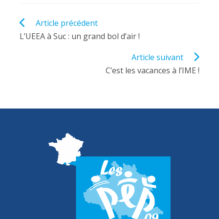
Read
Article précédent
more
L’UEEA à Suc : un grand bol d’air !
articles
Article suivant
C’est les vacances à l’IME !