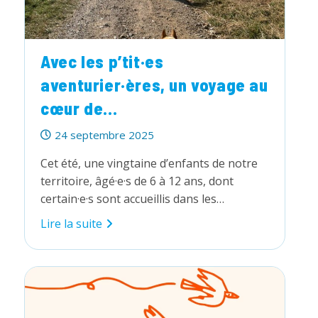
Avec les p’tit·es
aventurier·ères, un voyage au
cœur de...
Publication
24 septembre 2025
publiée :
Cet été, une vingtaine d’enfants de notre
territoire, âgé·e·s de 6 à 12 ans, dont
certain·e·s sont accueillis dans les…
Avec
Lire la suite
les
p’tit·es
aventurier·ères,
un
voyage
au
cœur
de