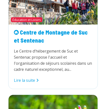
Éducation et Loisirs
Centre de Montagne de Suc
et Sentenac
Le Centre d’hébergement de Suc et
Sentenac propose l'accueil et
l'organisation de séjours scolaires dans un
cadre naturel exceptionnel, au...
Centre
Lire la suite
de
Montagne
de
Suc
et
Sentenac