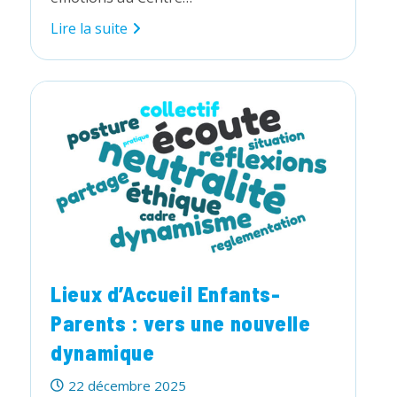
Les
Lire la suite
colos
PEP
09
à
Suc
sont
de
retour
!
Lieux d’Accueil Enfants-
Parents : vers une nouvelle
dynamique
Publication
22 décembre 2025