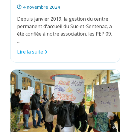
Publication
4 novembre 2024
publiée :
Depuis janvier 2019, la gestion du centre
permanent d'accueil du Suc-et-Sentenac, a
été confiée à notre association, les PEP 09.
…
Suc-
Lire la suite
et
Sentenac,
de
l’école
laïque
au
centre
permanent
d’accueil
Jean
&
Jeanne
Nayrou