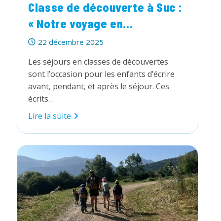
Classe de découverte à Suc :
« Notre voyage en...
Publication
22 décembre 2025
publiée :
Les séjours en classes de découvertes
sont l’occasion pour les enfants d’écrire
avant, pendant, et après le séjour. Ces
écrits…
Classe
Lire la suite
de
découverte
à
Suc
:
« Notre
voyage
en
Ariège ! »