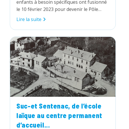
enfants à besoin spécifiques ont fusionné
le 10 février 2023 pour devenir le Pôle…
Palanqueto
Lire la suite
et
Optimus
deviennent
Caminèl !
Suc-et Sentenac, de l’école
laïque au centre permanent
d’accueil...