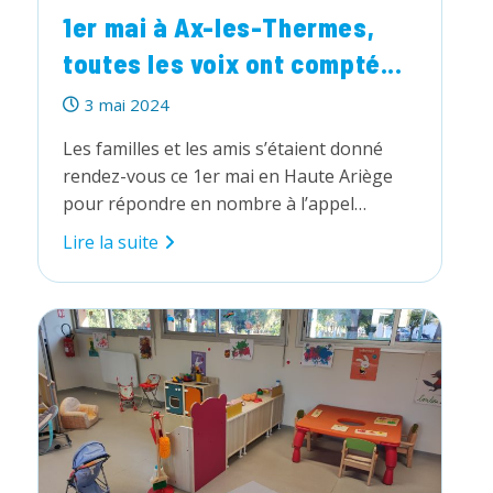
1er mai à Ax-les-Thermes,
toutes les voix ont compté...
Publication
3 mai 2024
publiée :
Les familles et les amis s’étaient donné
rendez-vous ce 1er mai en Haute Ariège
pour répondre en nombre à l’appel…
1er
Lire la suite
mai
à
Ax-
les-
Thermes,
toutes
les
voix
ont
compté
!