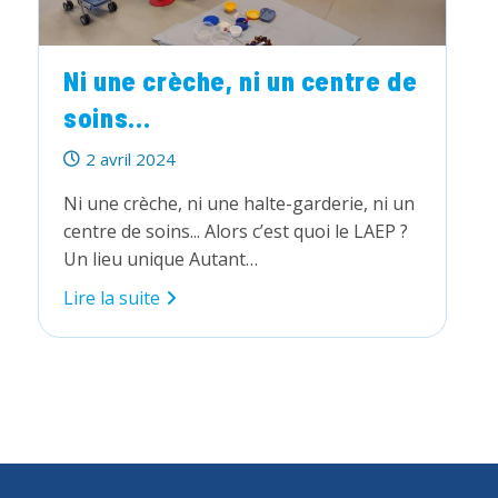
Ni une crèche, ni un centre de
soins…
Publication
2 avril 2024
publiée :
Ni une crèche, ni une halte-garderie, ni un
centre de soins... Alors c’est quoi le LAEP ?
Un lieu unique Autant…
Ni
Lire la suite
une
crèche,
ni
un
centre
de
soins…