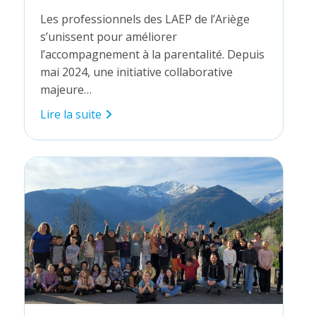
publiée :
Les professionnels des LAEP de l’Ariège
s’unissent pour améliorer
l’accompagnement à la parentalité. Depuis
mai 2024, une initiative collaborative
majeure…
Lieux
Lire la suite
d’Accueil
Enfants-
Parents :
vers
une
nouvelle
dynamique