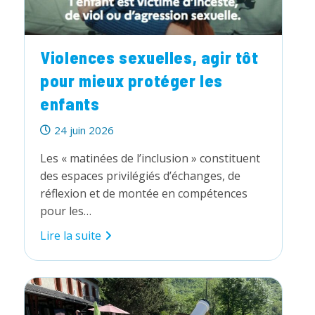
Violences sexuelles, agir tôt
pour mieux protéger les
enfants
Publication
24 juin 2026
publiée :
Les « matinées de l’inclusion » constituent
des espaces privilégiés d’échanges, de
réflexion et de montée en compétences
pour les…
Violences
Lire la suite
sexuelles,
agir
tôt
pour
mieux
protéger
les