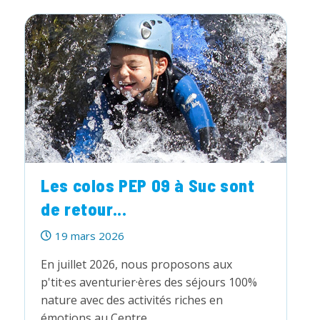
Étoiles
et
le
Centre
de
Montagne
de
Suc :
une
belle
rencontre
Les colos PEP 09 à Suc sont
de retour...
Publication
19 mars 2026
publiée :
En juillet 2026, nous proposons aux
p'tit·es aventurier·ères des séjours 100%
nature avec des activités riches en
émotions au Centre…