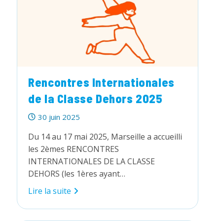
la
nature
Rencontres Internationales
de la Classe Dehors 2025
Publication
30 juin 2025
publiée :
Du 14 au 17 mai 2025, Marseille a accueilli
les 2èmes RENCONTRES
INTERNATIONALES DE LA CLASSE
DEHORS (les 1ères ayant…
Rencontres
Lire la suite
Internationales
de
la