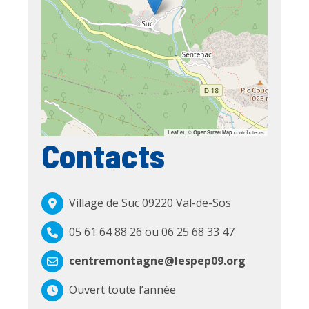
, ©
contributeurs
Leaflet
OpenStreetMap
Contacts
Village de Suc 09220 Val-de-Sos
05 61 64 88 26 ou 06 25 68 33 47
centremontagne@lespep09.org
Ouvert toute l’année