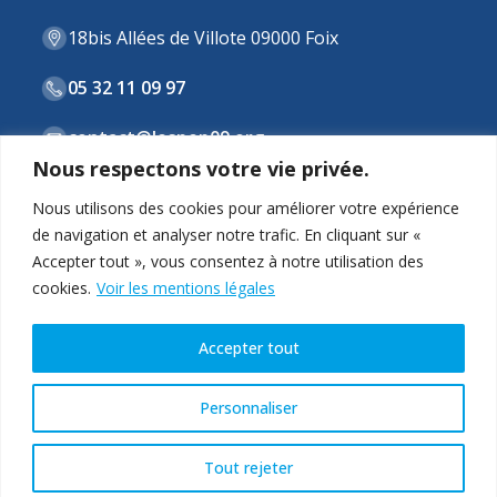
18bis Allées de Villote 09000 Foix
05 32 11 09 97
contact@lespep09.org
Nous respectons votre vie privée.
Nous utilisons des cookies pour améliorer votre expérience
de navigation et analyser notre trafic. En cliquant sur «
ASSOCIATION
Accepter tout », vous consentez à notre utilisation des
cookies.
Voir les mentions légales
STRUCTURES & DISPOSITIFS
ACTUALITÉS
Accepter tout
CONTACT
Personnaliser
Tout rejeter
Copyright © 2026 - Les PEP 09 |
Mentions légales