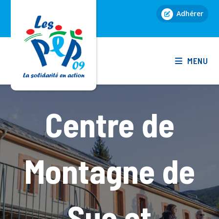
Skip
Adhérer
to
content
MENU
Centre de
Montagne de
Suc et