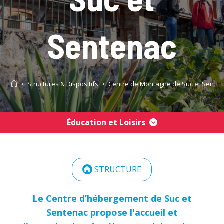
Sentenac
>
Structures & Dispositifs
>
Centre de Montagne de Suc et Sente
Éducation et Loisirs
STRUCTURE
Le Centre d’hébergement de Suc et
Sentenac propose l'accueil et