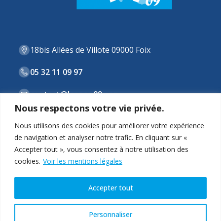
18bis Allées de Villote 09000 Foix
05 32 11 09 97
contact@lespep09.org
Nous respectons votre vie privée.
Nous utilisons des cookies pour améliorer votre expérience
de navigation et analyser notre trafic. En cliquant sur «
ASSOCIATION
Accepter tout », vous consentez à notre utilisation des
cookies.
Voir les mentions légales
STRUCTURES & DISPOSITIFS
ACTUALITÉS
Accepter tout
CONTACT
Personnaliser