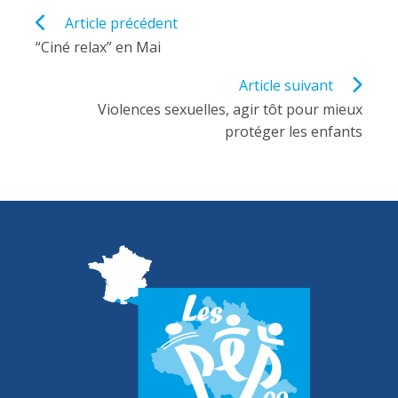
Read
Article précédent
more
“Ciné relax” en Mai
articles
Article suivant
Violences sexuelles, agir tôt pour mieux
protéger les enfants