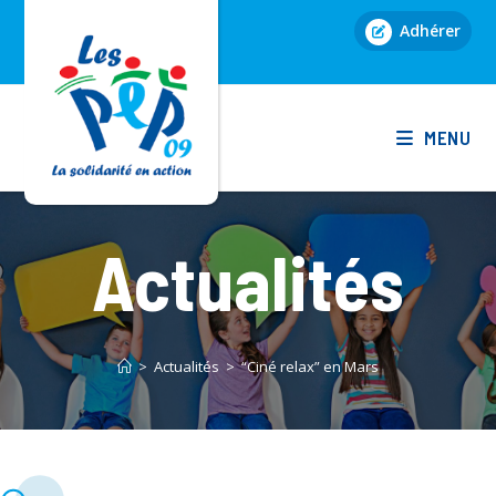
Skip
Adhérer
to
content
MENU
Actualités
>
Actualités
>
“Ciné relax” en Mars