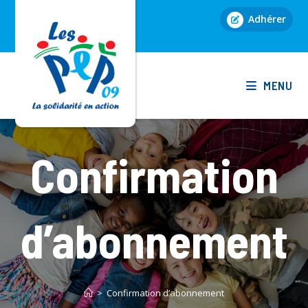
Skip
Adhérer
to
content
MENU
Confirmation
d’abonnement
>
Confirmation d’abonnement