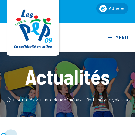
Skip
Adhérer
to
content
MENU
Actualités
>
Actualités
>
L’Entre-deux déménage : fini l’itinérance, place au 