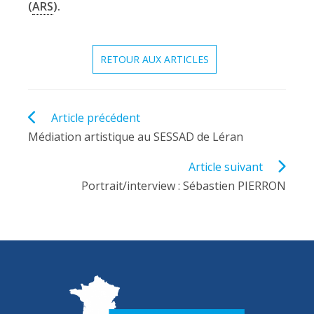
(
ARS
).
RETOUR AUX ARTICLES
Read
Article précédent
more
Médiation artistique au SESSAD de Léran
articles
Article suivant
Portrait/interview : Sébastien PIERRON