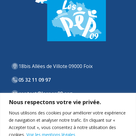
18bis Allées de Villote 09000 Foix
05 32 11 09 97
contact@lespep09.org
Nous respectons votre vie privée.
Nous utilisons des cookies pour améliorer votre expérience
de navigation et analyser notre trafic. En cliquant sur «
ASSOCIATION
Accepter tout », vous consentez à notre utilisation des
cookies.
Voir les mentions légales