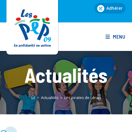
Skip
Adhérer
to
content
MENU
Actualités
>
Actualités
>
Les pirates de Léran