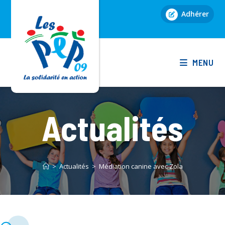
Skip
Adhérer
to
content
MENU
Actualités
>
Actualités
>
Médiation canine avec Zola