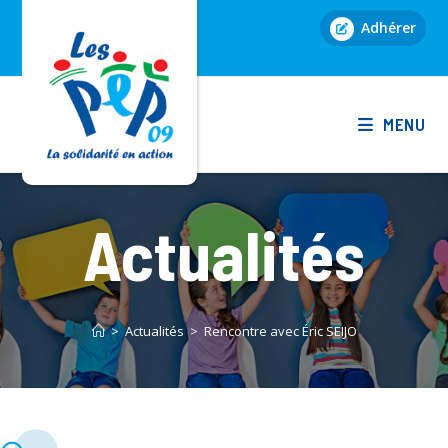
Skip
Adhérer
to
content
MENU
Actualités
>
Actualités
>
Rencontre avec Éric SEIJO