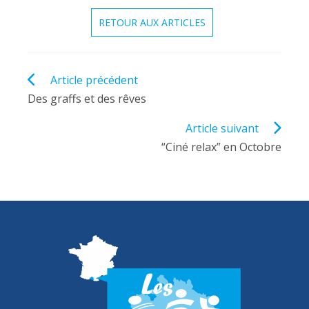
RETOUR AUX ARTICLES
Read
Article précédent
more
Des graffs et des rêves
articles
Article suivant
“Ciné relax” en Octobre