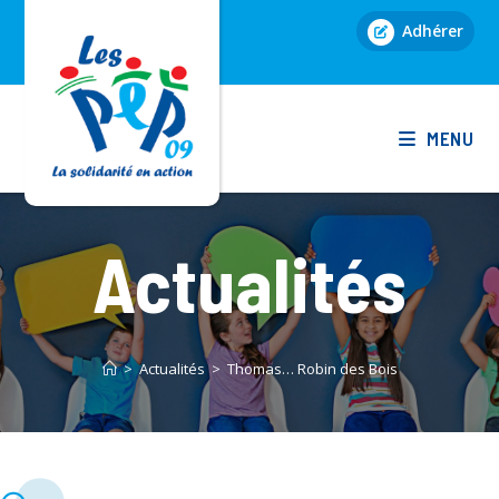
Skip
Adhérer
to
content
MENU
Actualités
>
Actualités
>
Thomas… Robin des Bois