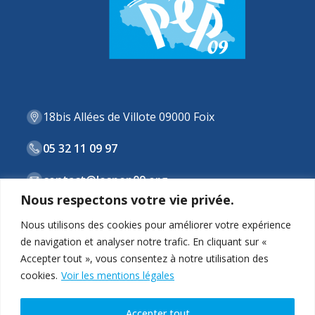
18bis Allées de Villote 09000 Foix
05 32 11 09 97
contact@lespep09.org
Nous respectons votre vie privée.
Nous utilisons des cookies pour améliorer votre expérience
de navigation et analyser notre trafic. En cliquant sur «
ASSOCIATION
Accepter tout », vous consentez à notre utilisation des
cookies.
Voir les mentions légales
STRUCTURES & DISPOSITIFS
ACTUALITÉS
Accepter tout