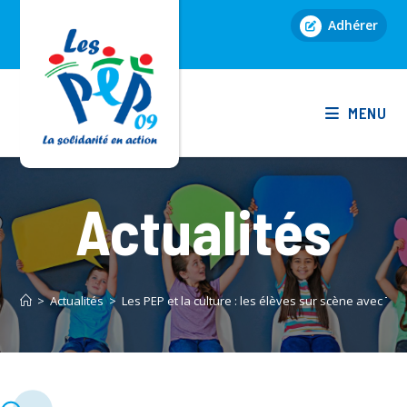
Skip
Adhérer
to
content
MENU
Actualités
>
Actualités
>
Les PEP et la culture : les élèves sur scène avec THE