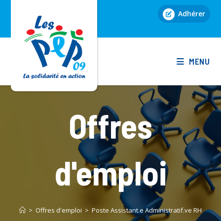
Skip
Adhérer
to
content
MENU
Offres
d'emploi
>
Offres d'emploi
>
Poste Assistant.e Administratif.ve RH