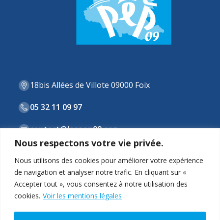
18bis Allées de Villote 09000 Foix
05 32 11 09 97
contact@lespep09.org
Nous respectons votre vie privée.
Nous utilisons des cookies pour améliorer votre expérience
de navigation et analyser notre trafic. En cliquant sur «
ASSOCIATION
Accepter tout », vous consentez à notre utilisation des
cookies.
Voir les mentions légales
STRUCTURES & DISPOSITIFS