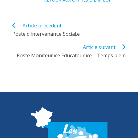
Read
Article précédent
more
Poste d’Intervenant.e Social.e
articles
Article suivant
Poste Moniteur.ice Educateur.ice – Temps plein