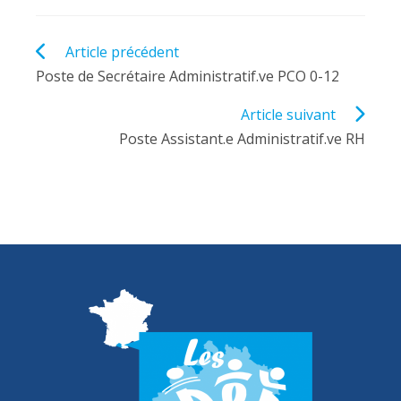
Read
Article précédent
more
Poste de Secrétaire Administratif.ve PCO 0-12
articles
Article suivant
Poste Assistant.e Administratif.ve RH