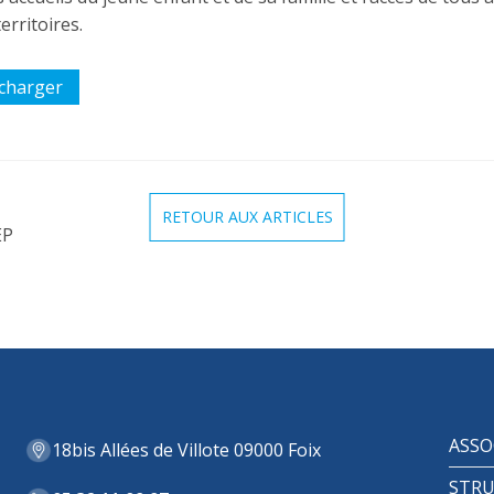
erritoires.
charger
RETOUR AUX ARTICLES
EP
ASSO
18bis Allées de Villote 09000 Foix
STRU