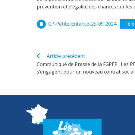
prévention et d’égalité des chances sur les t
CP-Petite-Enfance-25-09-2024
Télé
Read
Article précédent
more
Communiqué de Presse de la FGPEP : Les P
articles
s’engagent pour un nouveau contrat social