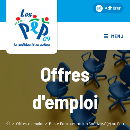
Skip
Adhérer
to
content
MENU
Offres
d'emploi
>
Offres d'emploi
>
Poste Educateur(trice) Spécialisé(e) ou Educat