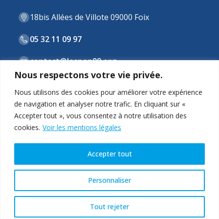
18bis Allées de Villote 09000 Foix
05 32 11 09 97
contact@lespep09.org
Nous respectons votre vie privée.
Nous utilisons des cookies pour améliorer votre expérience
de navigation et analyser notre trafic. En cliquant sur «
ASSOCIATION
Accepter tout », vous consentez à notre utilisation des
cookies.
Voir les mentions légales
STRUCTURES & DISPOSITIFS
ACTUALITÉS
Accepter tout
CONTACT
Personnaliser
Tout rejeter
Copyright © 2026 - Les PEP 09 |
Mentions légales