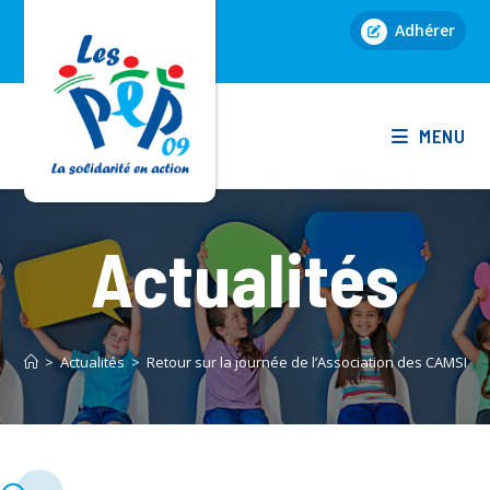
Skip
Adhérer
to
content
MENU
Actualités
>
Actualités
>
Retour sur la journée de l’Association des CAMSP d’