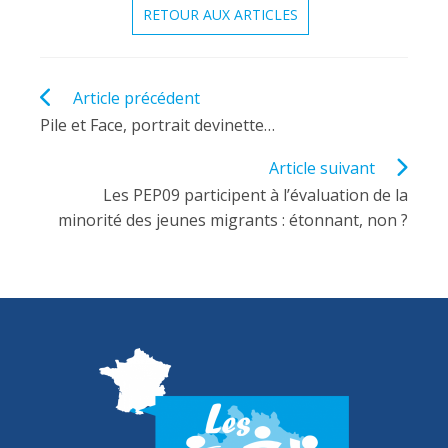
RETOUR AUX ARTICLES
Read
Article précédent
more
Pile et Face, portrait devinette…
articles
Article suivant
Les PEP09 participent à l’évaluation de la
minorité des jeunes migrants : étonnant, non ?