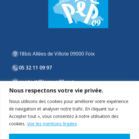
18bis Allées de Villote 09000 Foix
05 32 11 09 97
contact@lespep09.org
Nous respectons votre vie privée.
Nous utilisons des cookies pour améliorer votre expérience
de navigation et analyser notre trafic. En cliquant sur «
ASSOCIATION
Accepter tout », vous consentez à notre utilisation des
cookies.
Voir les mentions légales
STRUCTURES & DISPOSITIFS